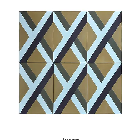
6.7 x 5.9 x 0.48 in
18 tiles / box
0.38 m2 / box
4.09 sq ft / box
10 kg / box
Prepster