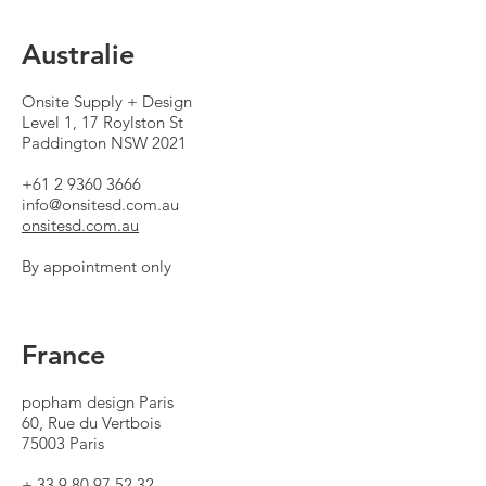
Australie
Onsite Supply + Design
Level 1, 17 Roylston St
Paddington NSW 2021
+61 2 9360 3666
info@onsitesd.com.au
onsitesd.com.au
By appointment only
France
popham design Paris
60, Rue du Vertbois
75003 Paris
+
33 9 80 97 52 32