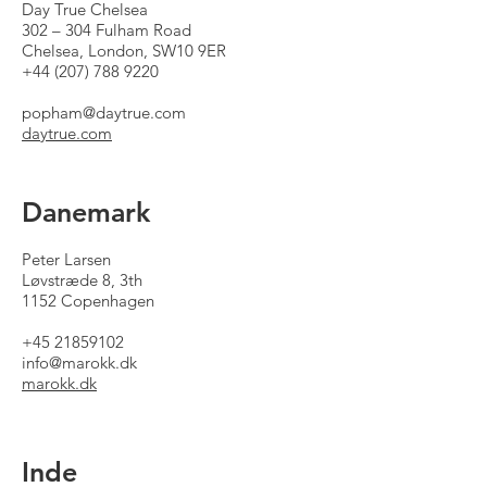
Day True Chelsea
302 – 304 Fulham Road
Chelsea, London, SW10 9ER
+44 (207) 788 9220
popham@daytrue.com
daytrue.com
Danemark
Peter Larsen
Løvstræde 8, 3th
1152 Copenhagen
+45 21859102
info@marokk.dk
marokk.dk
Inde