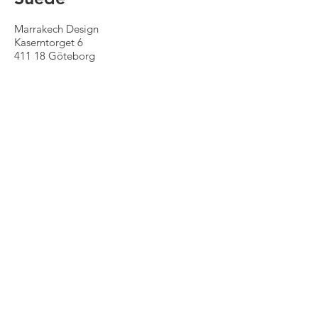
Marrakech Design
Kaserntorget 6
411 18 Göteborg
031-711 66 40
marrakechdesign.se
États-Unis
Ann Sacks
showrooms nationwide
(collection called "Paccha")
+1 800 278 8453
annsacks.com
EN STOCK