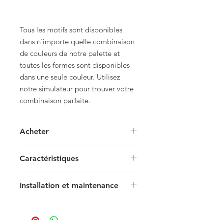
Tous les motifs sont disponibles
dans n'importe quelle combinaison
de couleurs de notre palette et
toutes les formes sont disponibles
dans une seule couleur. Utilisez
notre simulateur pour trouver votre
combinaison parfaite.
Acheter
Pour connaître les prix et acheter,
Caractéristiques
veuillez contacter votre représentant
local.
Baguette
Installation et maintenance
30.5 x 6 x 1.5 cm
12 x 2.36 x 0.59 in
Nous vous recommandons de lire
42 tiles / box
notre guide d'installation et de
0.77 m2 / box